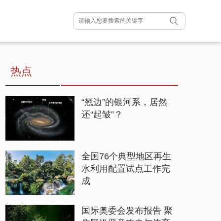
热点
“翘边”的银河系，居然
还“起皱”？
全国76个典型地区再生
水利用配置试点工作完
成
国际奥委会发布报告 聚