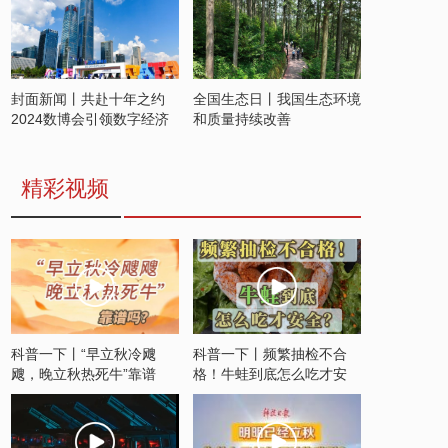
封面新闻丨共赴十年之约
全国生态日丨我国生态环境
2024数博会引领数字经济
和质量持续改善
发展新潮流
精彩视频
科普一下丨“早立秋冷飕
科普一下丨频繁抽检不合
飕，晚立秋热死牛”靠谱
格！牛蛙到底怎么吃才安
吗？
全？