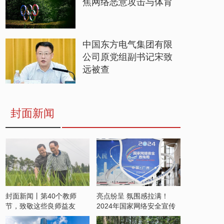
焦网络恶意攻击与体育
中国东方电气集团有限
公司原党组副书记宋致
远被查
封面新闻
封面新闻丨第40个教师
亮点纷呈 氛围感拉满！
节，致敬这些良师益友
2024年国家网络安全宣传
周开启