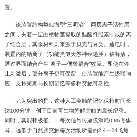
置。
该装置结构类似微型“三明治”：两层离子活性层
之间，夹着一层由植物茎提取的醋酸纤维素制成的离
子结合层，其余材料则来源于贝壳与豆类。通电时，
装置内的钠离子（功能类似天然神经递质）被释放，
通过界面结合产生“离子—偶极耦合”效应。即使在停
止刺激后，部分离子仍可保留，使装置能产生级联响
应，支持短期与长期记忆等多种突触可塑性。
尤为突出的是，这种人工突触的记忆保持时间长
达100分钟，创下目前可生物降解突触的最长纪录。
同时，其能耗极低——每次信号传递仅消耗0.85飞焦
耳，远低于自然脑突触每次活动所需的2.4—24飞焦