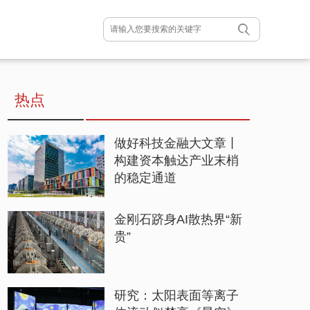
热点
做好科技金融大文章丨
构建资本触达产业末梢
的稳定通道
金刚石跻身AI散热界“新
贵”
研究：太阳表面等离子