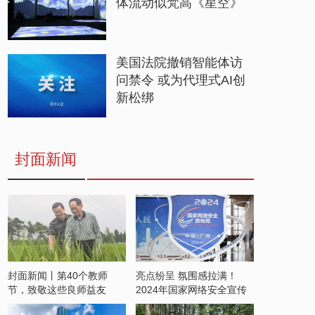
体流动似梵高《星空》
美国法院撤销智能体访
问禁令 或为代理式AI创
新松绑
封面新闻
封面新闻丨第40个教师
亮点纷呈 氛围感拉满！
节，致敬这些良师益友
2024年国家网络安全宣传
周开启