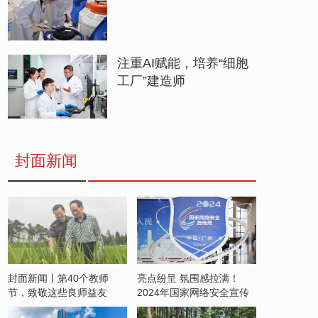
注重AI赋能，培养“细胞
工厂”建造师
封面新闻
封面新闻丨第40个教师
亮点纷呈 氛围感拉满！
节，致敬这些良师益友
2024年国家网络安全宣传
周开启