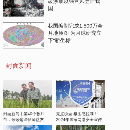
跋涉或以强台风登陆我
国
我国编制完成1:500万全
月地质图 为月球研究立
下“新坐标”
封面新闻
封面新闻丨第40个教师
亮点纷呈 氛围感拉满！
节，致敬这些良师益友
2024年国家网络安全宣传
周开启